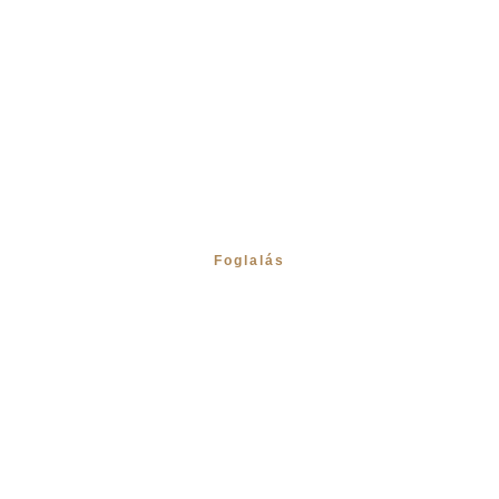
Wellness kabin a
Magas-Mátrában
Foglalás